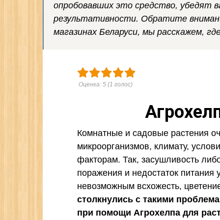
опробовавших это средство, убедят в
результативности. Обратите внимани
магазинах Беларуси, мы расскажем, гд
Оценка:
5
(
1
голос)
Агрохелп
Комнатные и садовые растения о
микроорганизмов, климату, усло
факторам. Так, засушливость либ
поражения и недостаток питания у
невозможным всхожесть, цветени
столкнулись с такими проблемам
при помощи Агрохелпа для рас