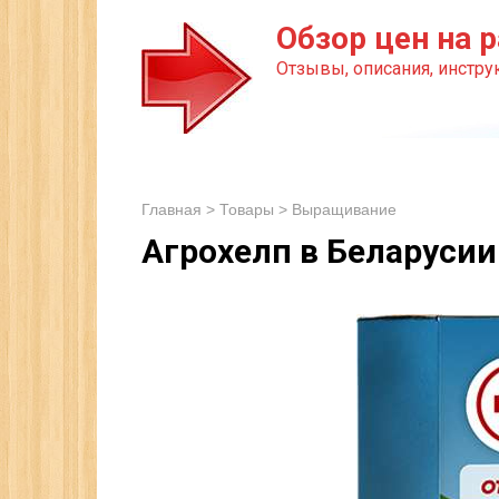
Перейти
Обзор цен на р
к
Отзывы, описания, инструк
контенту
Главная
>
Товары
>
Выращивание
Агрохелп в Беларусии