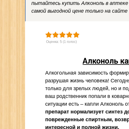
пытайтесь купить Алконоль в аптеке Б
самой выгодной цене только на сайте
Оценка:
5
(
1
голос)
Алконоль ка
Алкогольная зависимость формируе
разрушая жизнь человека! Сегодн
только для зрелых людей, но и по
ваш родственник попали в коварн
ситуации есть – капли Алконоль о
препарат нормализует синтез д
поврежденные спиртным, возвр
интересной и полной жизни.