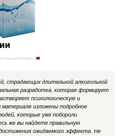
сии
я статьи для Беларуси
ей, страдающих длительной алкогольной
тельная разработка, которая формирует
астворяет психологическую и
м материале изложены подробное
людей, которые уже побороли
есь же вы найдете правильную
 достижения ожидаемого эффекта. Не