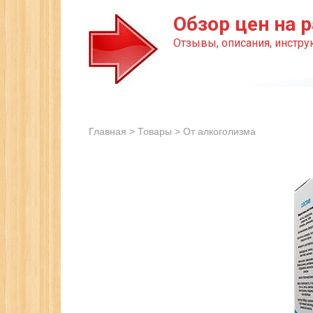
Перейти
Обзор цен на р
к
Отзывы, описания, инструк
контенту
Главная
>
Товары
>
От алкоголизма