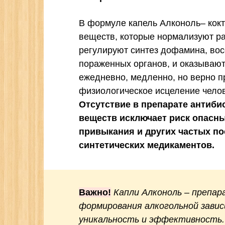
В формуле капель Алконоль– кок
веществ, которые нормализуют р
регулируют синтез дофамина, вос
пораженных органов, и оказывают
ежедневно, медленно, но верно п
физиологическое исцеление челов
Отсутствие в препарате антиби
веществ исключает риск опасн
привыкания и других частых п
синтетических медикаментов.
Важно!
Капли Алконоль – препар
формирования алкогольной завис
уникальность и эффективность