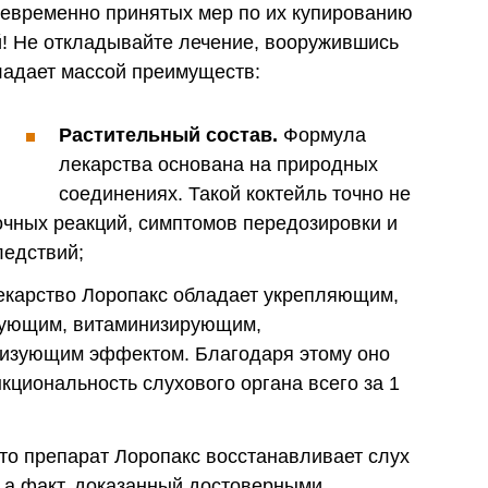
оевременно принятых мер по их купированию
й! Не откладывайте лечение, вооружившись
ладает массой преимуществ:
Растительный состав.
Формула
лекарства основана на природных
соединениях. Такой коктейль точно не
очных реакций, симптомов передозировки и
ледствий;
карство Лоропакс обладает укрепляющим,
ующим, витаминизирующим,
изующим эффектом. Благодаря этому оно
кциональность слухового органа всего за 1
что препарат Лоропакс восстанавливает слух
, а факт, доказанный достоверными