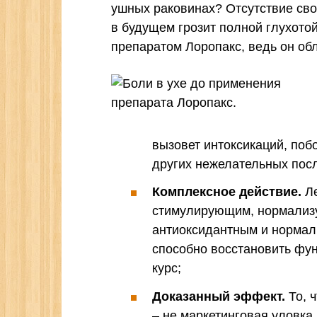
ушных раковинах? Отсутствие св
в будущем грозит полной глухото
препаратом Лоропакс, ведь он об
вызовет интоксикаций, поб
других нежелательных пос
Комплексное действие.
Ле
стимулирующим, нормализ
антиоксидантным и нормал
способно восстановить фун
курс;
Доказанный эффект.
То, 
– не маркетинговая уловка