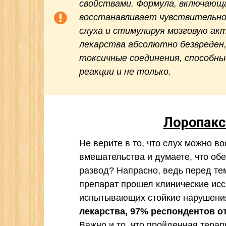
свойствами. Формула, включающ
восстанавливает чувствительно
слуха и стимулируя мозговую ак
лекарства абсолютно безвреден
токсичные соединения, способны
реакции и не только.
Лоропак
Не верите в то, что слух можно в
вмешательства и думаете, что об
развод? Напрасно, ведь перед тем
препарат прошел клинические исс
испытывающих стойкие нарушени
лекарства, 97% респондентов о
Важно и то, что пройденная тера