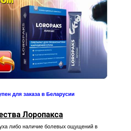
пен для заказа в Беларусии
ства Лоропакса
луха либо наличие болевых ощущений в