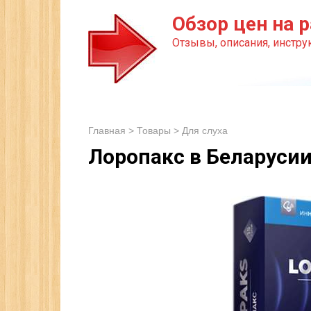
Перейти
Обзор цен на р
к
Отзывы, описания, инструк
контенту
Главная
>
Товары
>
Для слуха
Лоропакс в Беларуси