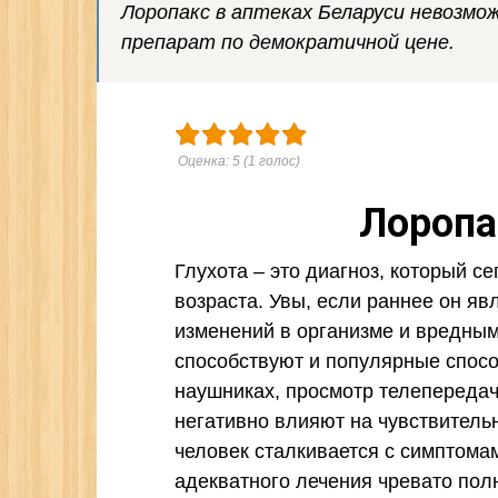
Лоропакс в аптеках Беларуси невозмо
препарат по демократичной цене.
Оценка:
5
(
1
голос)
Лоропа
Глухота – это диагноз, который с
возраста. Увы, если раннее он я
изменений в организме и вредным
способствуют и популярные спос
наушниках, просмотр телепередач
негативно влияют на чувствительн
человек сталкивается с симптомам
адекватного лечения чревато полн