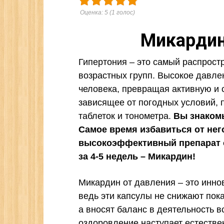
Оценка:
5
(
1
голос)
Микардин
Гипертония – это самый распрос
возрастных групп. Высокое давле
человека, превращая активную и 
зависящее от погодных условий, 
таблеток и тонометра.
Вы знаком
Самое время избавиться от него
высокоэффективный препарат о
за 4-5 недель – Микардин!
Микардин от давления – это инно
ведь эти капсулы не снижают пок
а вносят баланс в деятельность в
оздоровление наступает естеств