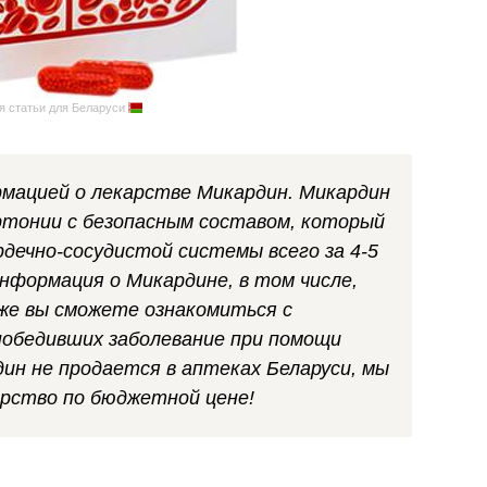
я статьи для Беларуси
рмацией о лекарстве Микардин. Микардин
ртонии с безопасным составом, который
дечно-сосудистой системы всего за 4-5
информация о Микардине, в том числе,
 же вы сможете ознакомиться с
победивших заболевание при помощи
дин не продается в аптеках Беларуси, мы
арство по бюджетной цене!