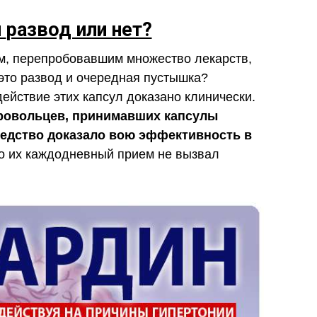
н
развод или нет?
м, перепробовавшим множество лекарств,
 это развод и очередная пустышка?
ействие этих капсул доказано клинически.
бровольцев, принимавших капсулы
редство доказало вою эффективность в
о их каждодневный прием не вызвал