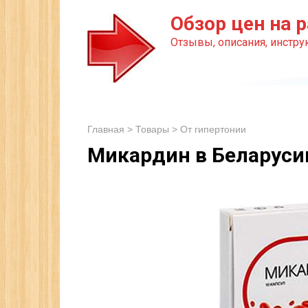
Перейти
Обзор цен на р
к
Отзывы, описания, инструк
контенту
Главная
>
Товары
>
От гипертонии
Микардин в Беларуси